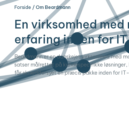
Forside
/
Om Beardmann
En virksomhed med 
erfaring inden for IT
Beardmann er en danskejet virksomhed med man
satser målrettet på kundespecifikke løsninger,
får skræddersyet en præcis pakke inden for IT-