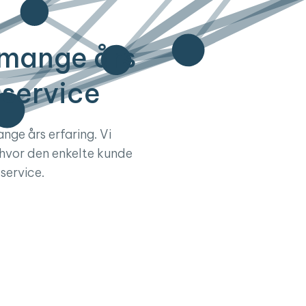
mange års
 service
ge års erfaring. Vi
 hvor den enkelte kunde
service.