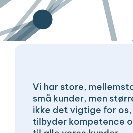
Vi har store, mellemst
små kunder, men størr
ikke det vigtige for os, 
tilbyder kompetence o
til alle vores kunder