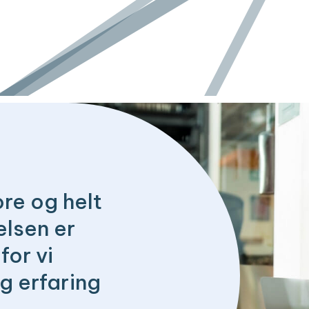
ore og helt
elsen er
for vi
g erfaring